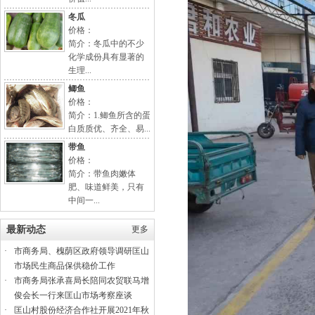
冬瓜
价格：
简介：冬瓜中的不少
化学成份具有显著的
生理...
鲫鱼
价格：
简介：1.鲫鱼所含的蛋
白质质优、齐全、易...
带鱼
价格：
简介：带鱼肉嫩体
肥、味道鲜美，只有
中间一...
最新动态
更多
·
市商务局、槐荫区政府领导调研匡山
市场民生商品保供稳价工作
·
市商务局张承喜局长陪同农贸联马增
俊会长一行来匡山市场考察座谈
·
匡山村股份经济合作社开展2021年秋