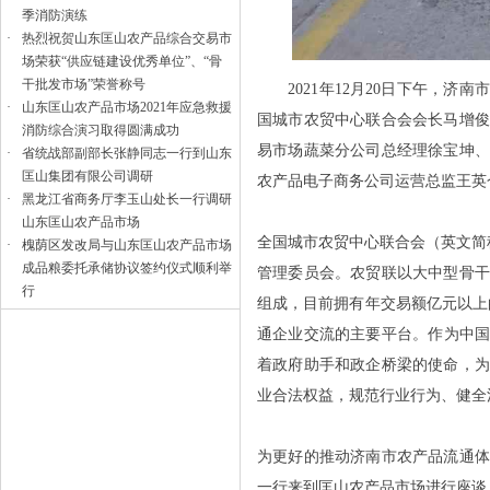
季消防演练
·
热烈祝贺山东匡山农产品综合交易市
场荣获“供应链建设优秀单位”、“骨
干批发市场”荣誉称号
2021年12月20日下午，济
·
山东匡山农产品市场2021年应急救援
国城市农贸中心联合会会长马增
消防综合演习取得圆满成功
易市场蔬菜分公司总经理徐宝坤
·
省统战部副部长张静同志一行到山东
匡山集团有限公司调研
农产品电子商务公司运营总监王英
·
黑龙江省商务厅李玉山处长一行调研
山东匡山农产品市场
全国城市农贸中心联合会（英文简
·
槐荫区发改局与山东匡山农产品市场
成品粮委托承储协议签约仪式顺利举
管理委员会。农贸联以大中型骨
行
组成，目前拥有年交易额亿元以上
通企业交流的主要平台。作为中国
着政府助手和政企桥梁的使命，
业合法权益，规范行业行为、健全
为更好的推动济南市农产品流通
一行来到匡山农产品市场进行座谈