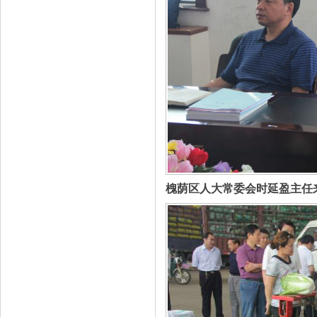
槐荫区人大常委会时延盈主任