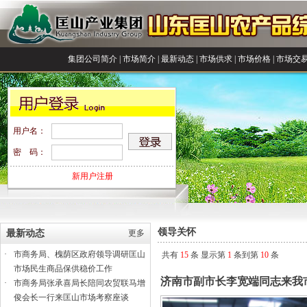
集团公司简介
|
市场简介
|
最新动态
|
市场供求
|
市场价格
|
市场交
用户名：
密 码：
新用户注册
领导关怀
最新动态
更多
·
市商务局、槐荫区政府领导调研匡山
共有
15
条 显示第
1
条到第
10
条
市场民生商品保供稳价工作
济南市副市长李宽端同志来我
·
市商务局张承喜局长陪同农贸联马增
俊会长一行来匡山市场考察座谈