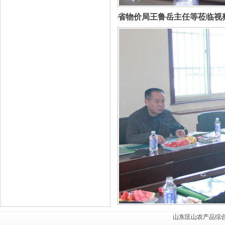
省物价局王鲁岳主任等莅临视
山东匡山农产品综合