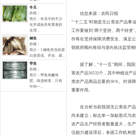
冬瓜
价格：
信息来源：农民日报
简介：冬瓜中的不少
“‘十二五’时期是无公害农产品
化学成份具有显著的
生理...
工作要做到‘两个坚持、两个转变
鲫鱼
作将在坚持保障消费安全、满足
价格：
朝政府顺向推动与逆向执法监管相
简介：1.鲫鱼所含的蛋
白质质优、齐全、易...
带鱼
据了解，“十一五”期间，我国无
价格：
害农产品56532个，其中种植业产品
简介：带鱼肉嫩体
肥、味道鲜美，只有
类农产品商品总量的30％。对保
中间一...
重要作用。
在分析当前我国无公害农产品工
尚未建立；标志单一加贴形式与
农产品生产经营者数量庞大，生
伍能力建设滞后，各级工作机构