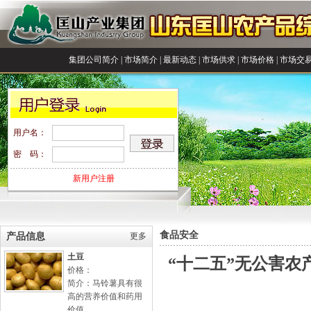
集团公司简介
|
市场简介
|
最新动态
|
市场供求
|
市场价格
|
市场交
用户名：
密 码：
新用户注册
食品安全
产品信息
更多
土豆
“十二五”无公害农
价格：
简介：马铃薯具有很
高的营养价值和药用
价值...