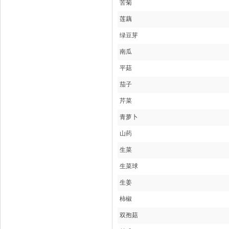
苦菊
莲藕
绿豆芽
南瓜
平菇
茄子
芹菜
青萝卜
山药
生菜
生菜球
生姜
柿椒
双孢菇