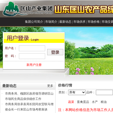
集团公司简介
|
市场简介
|
最新动态
|
市场供求
|
市场价格
|
市场交
用户名：
密 码：
新用户注册
价格行情
最新动态
更多
类别：
品种：
·
市商务局、槐荫区政府领导调研匡山
市场民生商品保供稳价工作
蔬菜
畜禽蛋品
水产
粮油
·
市商务局张承喜局长陪同农贸联马增
俊会长一行来匡山市场考察座谈
注：本网站价格信息为市场工作人