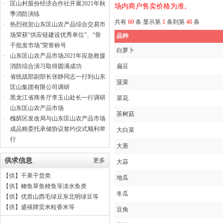
·
匡山村股份经济合作社开展2021年秋
场内商户售卖价格为准。
季消防演练
共有
60
条 显示第
1
条到第
40
条
·
热烈祝贺山东匡山农产品综合交易市
场荣获“供应链建设优秀单位”、“骨
品种
干批发市场”荣誉称号
白萝卜
·
山东匡山农产品市场2021年应急救援
消防综合演习取得圆满成功
扁豆
·
省统战部副部长张静同志一行到山东
菠菜
匡山集团有限公司调研
·
黑龙江省商务厅李玉山处长一行调研
菜花
山东匡山农产品市场
茶树菇
·
槐荫区发改局与山东匡山农产品市场
成品粮委托承储协议签约仪式顺利举
大白菜
行
大葱
供求信息
更多
大蒜
【供】
干果干货类
地瓜
【供】
鲫鱼草鱼鲤鱼等淡水鱼类
冬瓜
【供】
优质山西毛绿豆东北明绿豆等
【供】
盛禧牌贡米粒香米等
豆角