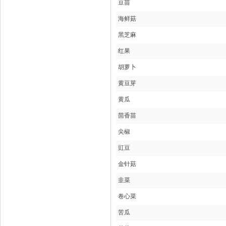
豆苗
海鲜菇
黑芝麻
红果
胡萝卜
黄豆芽
黄瓜
茴香苗
尖椒
豇豆
金针菇
韭菜
卷心菜
苦瓜